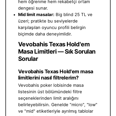
hem öğrenme hem rekabetçi ortam
dengesi sunar.
Mid limit masalar:
Big blind 25 TL ve
üzeri; pratikte bu seviyelerde
karşılaşılan oyuncu profili belirgin
biçimde daha deneyimlidir.
Vevobahis Texas Hold'em
Masa Limitleri — Sık Sorulan
Sorular
Vevobahis Texas Hold'em masa
limitlerini nasıl filtrelerim?
Vevobahis poker lobisinde masa
listesinin üst bölümündeki filtre
seçeneklerinden limit aralığını
belirleyebilirsin. Genelde "micro", "low"
ve "mid" etiketleriyle ayrılmış tablolar