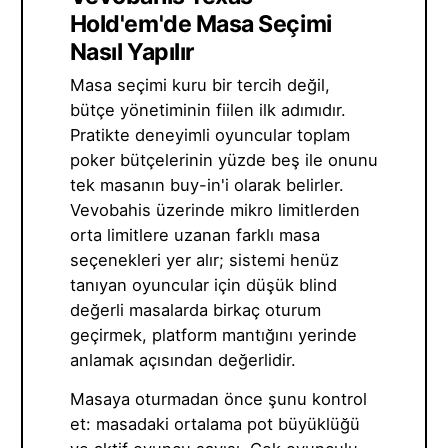
Hold'em'de Masa Seçimi
Nasıl Yapılır
Masa seçimi kuru bir tercih değil,
bütçe yönetiminin fiilen ilk adımıdır.
Pratikte deneyimli oyuncular toplam
poker bütçelerinin yüzde beş ile onunu
tek masanın buy-in'i olarak belirler.
Vevobahis üzerinde mikro limitlerden
orta limitlere uzanan farklı masa
seçenekleri yer alır; sistemi henüz
tanıyan oyuncular için düşük blind
değerli masalarda birkaç oturum
geçirmek, platform mantığını yerinde
anlamak açısından değerlidir.
Masaya oturmadan önce şunu kontrol
et: masadaki ortalama pot büyüklüğü