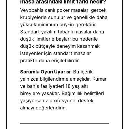
masa arasındaki limit farkı nedir?
Vevobahis canlı poker masaları gerçek
krupiyelerle sunulur ve genellikle daha
yüksek minimum buy-in gerektirir.
Standart yazılım tabanlı masalar daha
düşük limitlerle başlar; bu nedenle
düşük bütçeyle deneyim kazanmak
isteyenler için standart masalar
pratikte daha erişilebilirdir.
Sorumlu Oyun Uyarısı:
Bu içerik
yalnızca bilgilendirme amaçlıdır. Kumar
ve bahis faaliyetleri 18 yaş altı
bireylere yasaktır. Bağımlılık belirtileri
yaşıyorsanız profesyonel destek
almayı değerlendirin.