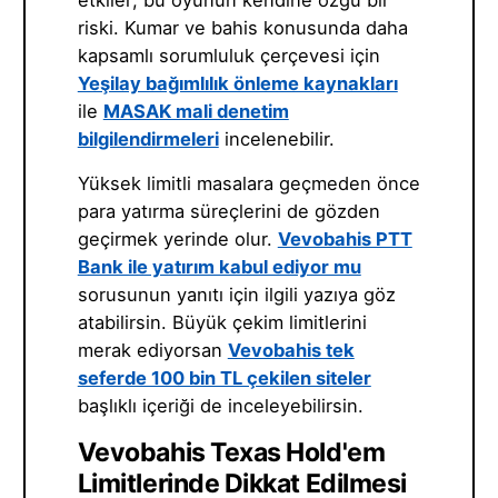
etkiler; bu oyunun kendine özgü bir
riski. Kumar ve bahis konusunda daha
kapsamlı sorumluluk çerçevesi için
Yeşilay bağımlılık önleme kaynakları
ile
MASAK mali denetim
bilgilendirmeleri
incelenebilir.
Yüksek limitli masalara geçmeden önce
para yatırma süreçlerini de gözden
geçirmek yerinde olur.
Vevobahis PTT
Bank ile yatırım kabul ediyor mu
sorusunun yanıtı için ilgili yazıya göz
atabilirsin. Büyük çekim limitlerini
merak ediyorsan
Vevobahis tek
seferde 100 bin TL çekilen siteler
başlıklı içeriği de inceleyebilirsin.
Vevobahis Texas Hold'em
Limitlerinde Dikkat Edilmesi