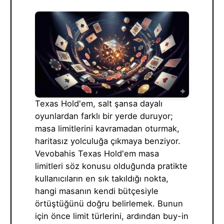
Texas Hold'em, salt şansa dayalı
oyunlardan farklı bir yerde duruyor;
masa limitlerini kavramadan oturmak,
haritasız yolculuğa çıkmaya benziyor.
Vevobahis Texas Hold'em masa
limitleri söz konusu olduğunda pratikte
kullanıcıların en sık takıldığı nokta,
hangi masanın kendi bütçesiyle
örtüştüğünü doğru belirlemek. Bunun
için önce limit türlerini, ardından buy-in