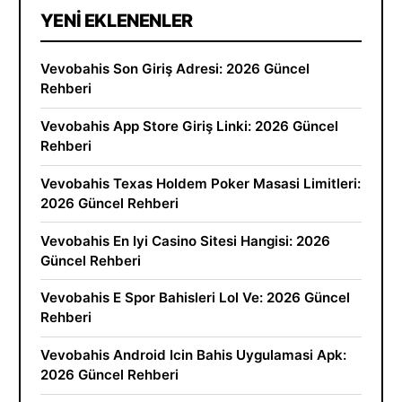
YENI EKLENENLER
Vevobahis Son Giriş Adresi: 2026 Güncel
Rehberi
Vevobahis App Store Giriş Linki: 2026 Güncel
Rehberi
Vevobahis Texas Holdem Poker Masasi Limitleri:
2026 Güncel Rehberi
Vevobahis En Iyi Casino Sitesi Hangisi: 2026
Güncel Rehberi
Vevobahis E Spor Bahisleri Lol Ve: 2026 Güncel
Rehberi
Vevobahis Android Icin Bahis Uygulamasi Apk:
2026 Güncel Rehberi