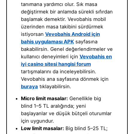
tanımana yardımcı olur. Sık masa
değiştirmek bir anlamda sürekli sıfırdan
başlamak demektir. Vevobahis mobil
üzerinden masa takibini sürdürmek
istiyorsan
Vevobahis Android için
bahis uygulaması APK
sayfasına
bakabilirsin. Genel değerlendirmeler ve
kullanıcı deneyimleri için
Vevobahis en
iyi casino sitesi hangisi forum
tartışmalarını da inceleyebilirsin.
Vevobahis ana sayfasına dönmek için
buraya
tıklayabilirsin.
Micro limit masalar:
Genellikle big
blind 1–5 TL aralığında; yeni
başlayanlar ve düşük bütçeli oturumlar
için uygundur.
Low limit masalar:
Big blind 5–25 TL;