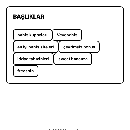
BAŞLIKLAR
bahis kuponları
Vevobahis
en iyi bahis siteleri
çevrimsiz bonus
iddaa tahminleri
sweet bonanza
freespin