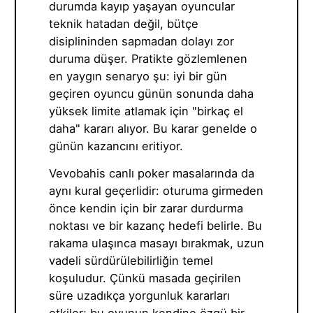
durumda kayıp yaşayan oyuncular
teknik hatadan değil, bütçe
disiplininden sapmadan dolayı zor
duruma düşer. Pratikte gözlemlenen
en yaygın senaryo şu: iyi bir gün
geçiren oyuncu günün sonunda daha
yüksek limite atlamak için "birkaç el
daha" kararı alıyor. Bu karar genelde o
günün kazancını eritiyor.
Vevobahis canlı poker masalarında da
aynı kural geçerlidir: oturuma girmeden
önce kendin için bir zarar durdurma
noktası ve bir kazanç hedefi belirle. Bu
rakama ulaşınca masayı bırakmak, uzun
vadeli sürdürülebilirliğin temel
koşuludur. Çünkü masada geçirilen
süre uzadıkça yorgunluk kararları